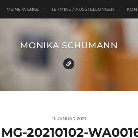
MEINE WERKE
TERMINE / AUSSTELLUNGEN
KON
MONIKA SCHUMANN
11. JANUAR 2021
IMG-20210102-WA001